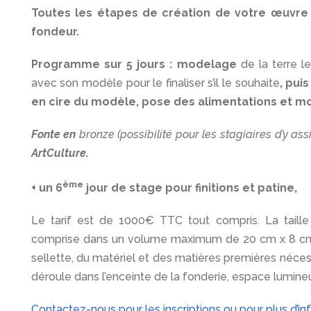
Toutes les étapes de création de votre œuvre 
fondeur.
Programme sur 5 jours : modelage
de la terre l
avec son modèle pour le finaliser s’il le souhaite
, pui
en cire du modèle, pose des alimentations et mo
Fonte en
bronze (possibilité pour les stagiaires d’y assi
ArtCulture.
ème
+ un 6
jour de stage pour finitions et patine,
Le tarif est de 1000€ TTC tout compris. La taille
comprise dans un volume maximum de 20 cm x 8 cm 
sellette, du matériel et des matières premières néces
déroule dans l’enceinte de la fonderie, espace lumine
Contactez-nous pour les inscriptions ou pour plus d’in