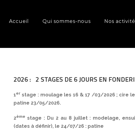
Accueil
Qui sommes-nous
Nos activit
2026
:
2 STAGES DE 6 JOURS EN FONDERIE D
er
1
stage
: moulage les 16 & 17 /03/2026 ; cire les
patine 23/05/2026.
ème
2
stage
: Du 2 au 8 juillet : modelage, ensu
(dates à définir), le 24/07/26 : patine